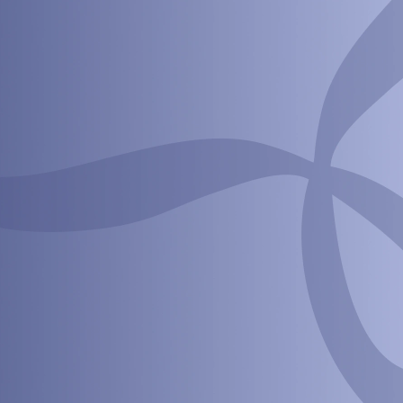
“Acredito no poder da psicologia para
transformar a dança”